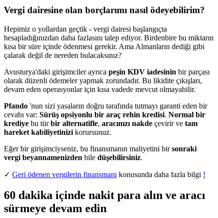
Vergi dairesine olan borçlarımı nasıl ödeyebilirim?
Hepimiz o yollardan geçtik - vergi dairesi başlangıçta
hesapladığınızdan daha fazlasını talep ediyor. Birdenbire bu miktarın
kısa bir süre içinde ödenmesi gerekir. Ama Almanların dediği gibi
çalarak değil de nereden bulacaksınız?
Avusturya'daki girişimciler ayrıca
peşin KDV iadesinin
bir parçası
olarak düzenli ödemeler yapmak zorundadır. Bu likidite çıkışları,
devam eden operasyonlar için kısa vadede mevcut olmayabilir.
Pfando
'nun sizi yasaların doğru tarafında tutmayı garanti eden bir
cevabı var:
Sürüş opsiyonlu bir araç rehin kredisi
.
Normal bir
krediye
bu tür
bir alternatifle
,
aracınızı nakde
çevirir ve
tam
hareket kabiliyetinizi
korursunuz.
Eğer bir girişimciyseniz, bu finansmanın maliyetini bir
sonraki
vergi beyannamenizden
bile
düşebilirsiniz
.
✓
Geri ödenen vergilerin finansmanı
konusunda daha fazla bilgi
!
60 dakika içinde nakit para alın ve aracı
sürmeye devam edin