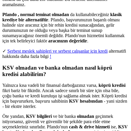
aramalısınız.
Pfando
, normal teminat olmadan
da kullanabileceğiniz
klasik
krediye bir alternatiftir
. Pfando, başvurunuzun başarılı olması
halinde size aracınız için bir rehin kredisi sunacağından, gelir
durumunuzun ne olduğu veya başka bir teminat sunup
sunamayacağınız önemli değildir. Pfando'nun hizmetini kullanmak
için tek belirleyici faktör
aracınızın değeridir
.
✓
Serbest meslek sahipleri ve serbest çalışanlar için kredi
alternatifi
hakkında daha fazla bilgi
!
KSV olmadan ve banka olmadan nasıl köprü
kredisi alabilirim?
Yalnızca kısa vadeli bir finansal darboğazınız varsa,
köprü kredisi
fikri bariz bir fikirdir. Ancak sadece sınırlı bir süre için olsa bile,
çoğu banka ve kredi kuruluşu işi sağlama almak ister. Köprü kredisi
için başvururken, başvuru sahibinin
KSV hesabından
- yani sizden
- bir ekstre isterler.
Öte yandan,
KSV bilgileri
ve bir banka
olmadan
geçinmek
istiyorsanız, güvenli ve güvenilir bir şekilde para elde etme
seçenekleriniz sınırlıdır. Pfando'nun
cash & drive hizmeti
ise,
KSV