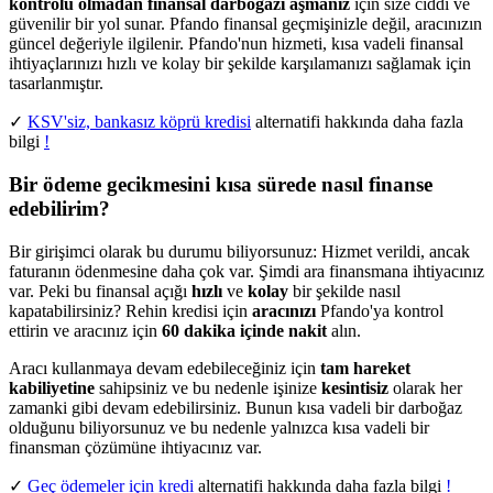
kontrolü olmadan finansal darboğazı
aşmanız
için size ciddi ve
güvenilir bir yol sunar. Pfando finansal geçmişinizle değil, aracınızın
güncel değeriyle ilgilenir. Pfando'nun hizmeti, kısa vadeli finansal
ihtiyaçlarınızı hızlı ve kolay bir şekilde karşılamanızı sağlamak için
tasarlanmıştır.
✓
KSV'siz, bankasız köprü kredisi
alternatifi hakkında daha fazla
bilgi
!
Bir ödeme gecikmesini kısa sürede nasıl finanse
edebilirim?
Bir girişimci olarak bu durumu biliyorsunuz: Hizmet verildi, ancak
faturanın ödenmesine daha çok var. Şimdi ara finansmana ihtiyacınız
var. Peki bu finansal açığı
hızlı
ve
kolay
bir şekilde nasıl
kapatabilirsiniz? Rehin kredisi için
aracınızı
Pfando'ya kontrol
ettirin ve aracınız için
60 dakika içinde nakit
alın.
Aracı kullanmaya devam edebileceğiniz için
tam hareket
kabiliyetine
sahipsiniz ve bu nedenle işinize
kesintisiz
olarak her
zamanki gibi devam edebilirsiniz. Bunun kısa vadeli bir darboğaz
olduğunu biliyorsunuz ve bu nedenle yalnızca kısa vadeli bir
finansman çözümüne ihtiyacınız var.
✓
Geç ödemeler için kredi
alternatifi hakkında daha fazla bilgi
!