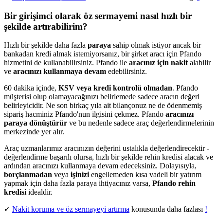
Bir girişimci olarak öz sermayemi nasıl hızlı bir
şekilde artırabilirim?
Hızlı bir şekilde daha fazla
paraya
sahip olmak istiyor ancak bir
bankadan kredi almak istemiyorsanız, bir şirket aracı için Pfando
hizmetini de kullanabilirsiniz. Pfando ile
aracınız için nakit
alabilir
ve
aracınızı
kullanmaya devam
edebilirsiniz.
60 dakika içinde,
KSV veya kredi kontrolü olmadan
. Pfando
müşterisi olup olamayacağınızı belirlemede sadece aracın değeri
belirleyicidir. Ne son birkaç yıla ait bilançonuz ne de ödenmemiş
sipariş hacminiz Pfando'nun ilgisini çekmez. Pfando
aracınızı
paraya dönüştürür
ve bu nedenle sadece araç değerlendirmelerinin
merkezinde yer alır.
Araç uzmanlarımız aracınızın değerini ustalıkla değerlendirecektir -
değerlendirme başarılı olursa, hızlı bir şekilde rehin kredisi alacak ve
ardından aracınızı kullanmaya devam edeceksiniz. Dolayısıyla,
borçlanmadan
veya
işinizi
engellemeden kısa vadeli bir yatırım
yapmak için daha fazla paraya ihtiyacınız varsa,
Pfando rehin
kredisi
idealdir.
✓
Nakit koruma ve öz sermayeyi artırma
konusunda daha fazlası
!