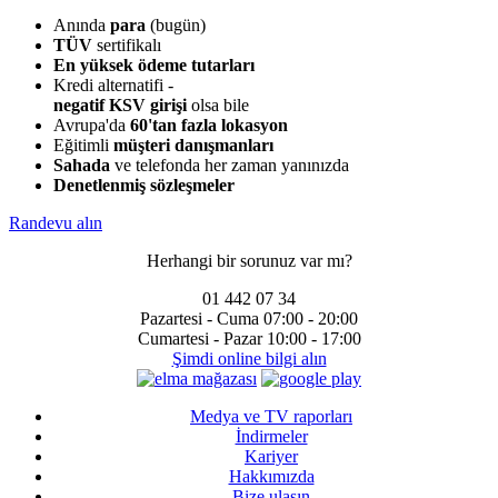
Anında
para
(bugün)
TÜV
sertifikalı
En yüksek ödeme tutarları
Kredi alternatifi -
negatif KSV girişi
olsa bile
Avrupa'da
60'tan fazla lokasyon
Eğitimli
müşteri danışmanları
Sahada
ve telefonda her zaman yanınızda
Denetlenmiş sözleşmeler
Randevu alın
Herhangi bir sorunuz var mı?
01 442 07 34
Pazartesi - Cuma
07:00 - 20:00
Cumartesi - Pazar
10:00 - 17:00
Şimdi online bilgi alın
Medya ve TV raporları
İndirmeler
Kariyer
Hakkımızda
Bize ulaşın