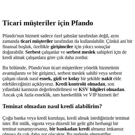
Ticari müşteriler için Pfando
Pfando'nun hizmeti sadece özel şahıslar tarafından değil, aynı
zamanda
ticari müşteriler
tarafından da kullanılabilir. Çünkü ani bir
finansal boşluk, özellikle
girişimciler
için yıkıcı sonuçlar
doğurabilir.
Serbest
çalışanlar ve
serbest meslek
sahipleri için de
kredi almak çalışanlara göre çok daha zordur.
Bu bölümde, Pfando'nun ticari müşterilere yönelik hizmetinin
avantajlarını ve bir girişimci, serbest meslek sahibi veya serbest
çalışan olarak nasıl
esnek, gizli ve kolay
bir şekilde
nakit
elde
edebileceğinizi açıklıyoruz.
Kredi kontrolü olmadan
, son
yıllardaki karınızın değerlendirilmesi ve
KSV bilgileri olmadan
.
Ancak çok fazla esneklik, tam hareketlilik ve VIP hizmeti ile!
Teminat olmadan nasıl kredi alabilirim?
Çoğu banka veya kredi kuruluşu, kredi almak istediğinizde teminat
ister. Bir mülk, sigorta veya düzenli bir gelir gibi herhangi bir
teminat sunamıyorsanız,
bir bankadan kredi
almanız imkansız
olmasa da çok daha zor olacaktır. Bu nedenle alternatifler