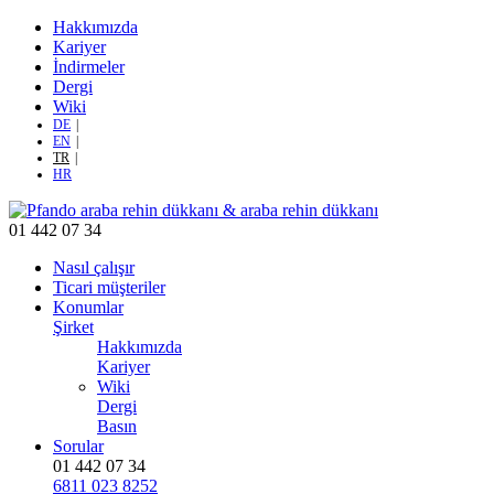
Hakkımızda
Kariyer
İndirmeler
Dergi
Wiki
DE
EN
TR
HR
01 442 07 34
Nasıl çalışır
Ticari müşteriler
Konumlar
Şirket
Hakkımızda
Kariyer
Wiki
Dergi
Basın
Sorular
01 442 07 34
6811 023 8252