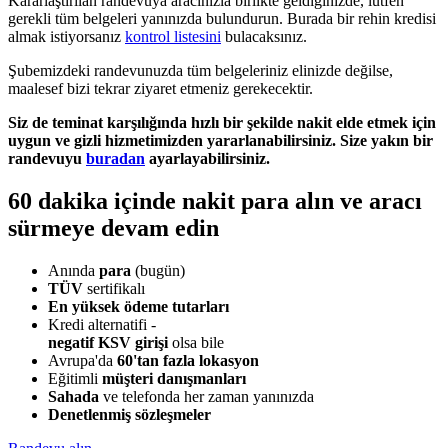
Kararlaştırılan randevuya aracınızla birlikte geldiğinizde, lütfen
gerekli tüm belgeleri yanınızda bulundurun. Burada bir rehin kredisi
almak istiyorsanız
kontrol listesini
bulacaksınız.
Şubemizdeki randevunuzda tüm belgeleriniz elinizde değilse,
maalesef bizi tekrar ziyaret etmeniz gerekecektir.
Siz de teminat karşılığında hızlı bir şekilde nakit elde etmek için
uygun ve gizli hizmetimizden yararlanabilirsiniz. Size yakın bir
randevuyu
buradan
ayarlayabilirsiniz.
60 dakika içinde nakit para alın ve aracı
sürmeye devam edin
Anında
para
(bugün)
TÜV
sertifikalı
En yüksek ödeme tutarları
Kredi alternatifi -
negatif KSV girişi
olsa bile
Avrupa'da
60'tan fazla lokasyon
Eğitimli
müşteri danışmanları
Sahada
ve telefonda her zaman yanınızda
Denetlenmiş sözleşmeler