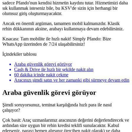
sadece Pfando'nun kendisi hizmetin kaydını tutar. Hizmetimizi daha
sık kullanmak isteseniz bile, bu KSV'de sizin için herhangi bir
olumsuz giriş oluşturmayacaktır.
Ancak en önemli argüman, tamamen mobil kalmanızdır. Klasik
rehin dükkanının aksine, arabayı kullanmaya devam edebilirsiniz.
Kısacası: Tam mobilite ile hızlı nakit! Simply Pfando: Bize
WhatsApp üzerinden de 7/24 ulaşabilirsiniz!
İçindekiler tablosu
Araba güvenlik görevi görüyor
Cash & Drive ile hızlı bir şekilde nakit alın
60 dakika içinde nakit çekme
Aracınızı şimdi satın ve her zamanki gibi sürmeye devam edin
Araba güvenlik görevi görüyor
Şimdi soruyorsunuz, teminat karşılığında hızlı para ile nasıl
çalışıyor?
Çok basit: Araç uzmanlarımız aracınızın değerini değerlendirecek ve
ardından size uygun bir rehin kredisi teklifi sunulacaktır. Kabul
ederseniz, parayı hemen alırsınız (tercihen nakit olarak) ve daha