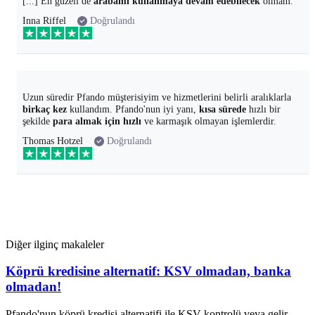
[...] En güzeli de
arabamı kullanmaya devam edebilecek
olmam.
Inna Riffel
Doğrulandı
Uzun süredir Pfando müşterisiyim ve hizmetlerini belirli aralıklarla
birkaç kez
kullandım. Pfando'nun iyi yanı,
kısa sürede
hızlı bir
şekilde
para almak için hızlı
ve karmaşık olmayan işlemlerdir.
Thomas Hotzel
Doğrulandı
Diğer ilginç makaleler
Köprü kredisine alternatif: KSV olmadan, banka
olmadan!
Pfando'nun köprü kredisi alternatifi ile KSV kontrolü veya gelir