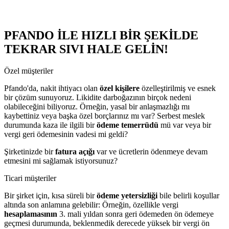
PFANDO İLE HIZLI BİR ŞEKİLDE
TEKRAR SIVI HALE GELİN!
Özel müşteriler
Pfando'da, nakit ihtiyacı olan
özel kişilere
özelleştirilmiş ve esnek
bir çözüm sunuyoruz. Likidite darboğazının birçok nedeni
olabileceğini biliyoruz. Örneğin, yasal bir anlaşmazlığı mı
kaybettiniz veya başka özel borçlarınız mı var? Serbest meslek
durumunda kaza ile ilgili bir
ödeme temerrüdü
mü var veya bir
vergi geri ödemesinin vadesi mi geldi?
Şirketinizde bir
fatura açığı
var ve ücretlerin ödenmeye devam
etmesini mi sağlamak istiyorsunuz?
Ticari müşteriler
Bir şirket için, kısa süreli bir
ödeme yetersizliği
bile belirli koşullar
altında son anlamına gelebilir: Örneğin, özellikle vergi
hesaplamasının
3. mali yıldan sonra geri ödemeden ön ödemeye
geçmesi durumunda, beklenmedik derecede yüksek bir vergi ön