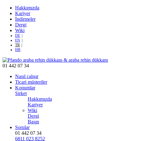
Hakkımızda
Kariyer
İndirmeler
Dergi
Wiki
DE
EN
TR
HR
01 442 07 34
Nasıl çalışır
Ticari müşteriler
Konumlar
Şirket
Hakkımızda
Kariyer
Wiki
Dergi
Basın
Sorular
01 442 07 34
6811 023 8252