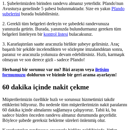
1. Şubelerimizden birinden randevu almanız yeterlidir. Pfando'nun
Avusturya genelinde 5 şubesi bulunmaktadır. Size en yakın
Pfando
şubelerini
burada bulabilirsiniz.
2. Gerekli tüm belgeleri derleyin ve şubedeki randevunuza
yanınızda getirin. Burada, yanınızda bulundurmanız gereken tüm
belgeleri listeleyen bir
kontrol listesi
bulacaksınız.
3. Kararlaştırılan saatte aracınızla birlikte şubeye gelirsiniz. Araç
başarılı bir şekilde incelendikten ve sözleşme imzalandıktan sonra,
paranız ve aracınızla yolunuza devam edebilirsiniz. Hızlı, karmaşık
olmayan ve son derece gizli - sadece Pfando!
Herhangi bir sorunuz var mı? Bizi arayın veya
iletişim
formumuzu
doldurun ve bizimle bir geri arama ayarlayın!
60 dakika içinde nakit çekme
Müşterilerimizin özellikle hızlı ve sorunsuz hizmetimizi takdir
ettiklerini biliyoruz. Bu nedenle tüm müşterilerimizin nakit paralarını
60 dakika içinde almalarını sağlamaya çalışıyoruz. Tabii ki, bu
sadece bizden önceden randevu almanız durumunda geçerlidir.
Böylece şubede gereksiz bekleme süreleri önlenmiş olur.