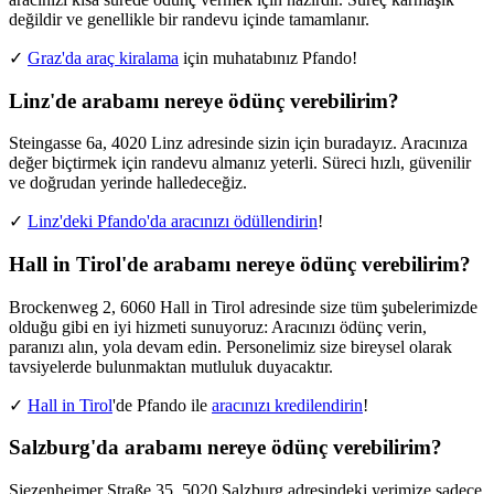
değildir ve genellikle bir randevu içinde tamamlanır.
✓
Graz'da araç kiralama
için muhatabınız Pfando!
Linz'de arabamı nereye ödünç verebilirim?
Steingasse 6a, 4020 Linz adresinde sizin için buradayız. Aracınıza
değer biçtirmek için randevu almanız yeterli. Süreci hızlı, güvenilir
ve doğrudan yerinde halledeceğiz.
✓
Linz'deki Pfando'da aracınızı ödüllendirin
!
Hall in Tirol'de arabamı nereye ödünç verebilirim?
Brockenweg 2, 6060 Hall in Tirol adresinde size tüm şubelerimizde
olduğu gibi en iyi hizmeti sunuyoruz: Aracınızı ödünç verin,
paranızı alın, yola devam edin. Personelimiz size bireysel olarak
tavsiyelerde bulunmaktan mutluluk duyacaktır.
✓
Hall in Tirol
'de Pfando ile
aracınızı kredilendirin
!
Salzburg'da arabamı nereye ödünç verebilirim?
Siezenheimer Straße 35, 5020 Salzburg adresindeki yerimize sadece