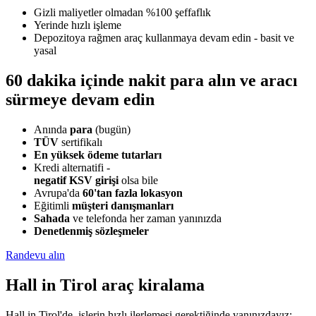
Gizli maliyetler olmadan %100 şeffaflık
Yerinde hızlı işleme
Depozitoya rağmen araç kullanmaya devam edin - basit ve
yasal
60 dakika içinde nakit para alın ve aracı
sürmeye devam edin
Anında
para
(bugün)
TÜV
sertifikalı
En yüksek ödeme tutarları
Kredi alternatifi -
negatif KSV girişi
olsa bile
Avrupa'da
60'tan fazla lokasyon
Eğitimli
müşteri danışmanları
Sahada
ve telefonda her zaman yanınızda
Denetlenmiş sözleşmeler
Randevu alın
Hall in Tirol araç kiralama
Hall in Tirol'de, işlerin hızlı ilerlemesi gerektiğinde yanınızdayız: