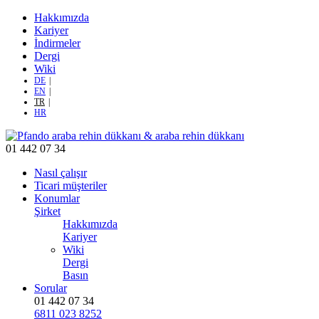
Hakkımızda
Kariyer
İndirmeler
Dergi
Wiki
DE
EN
TR
HR
01 442 07 34
Nasıl çalışır
Ticari müşteriler
Konumlar
Şirket
Hakkımızda
Kariyer
Wiki
Dergi
Basın
Sorular
01 442 07 34
6811 023 8252