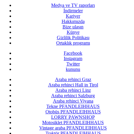
Medya ve TV raporları
İndirmeler
Kariyer
Hakkımızda
Bize ulaşın
Künye
Gizlilik Politikası
Ortaklık programı
Facebook
Instagram
Twitter
kununu
Araba rehinci Graz
Araba rehinci Hall in Tirol
Araba rehinci Linz
Araba rehinci Salzburg
Araba rehinci Viyana
Tekne PFANDLEIHHAUS
Otobüs PFANDLEIHHAUS
LORRY PAWNSHOP
Motosiklet PFANDLEIHHAUS
Vintage araba PFANDLEIHHAUS
Traktör PFANDLEIHHAUS