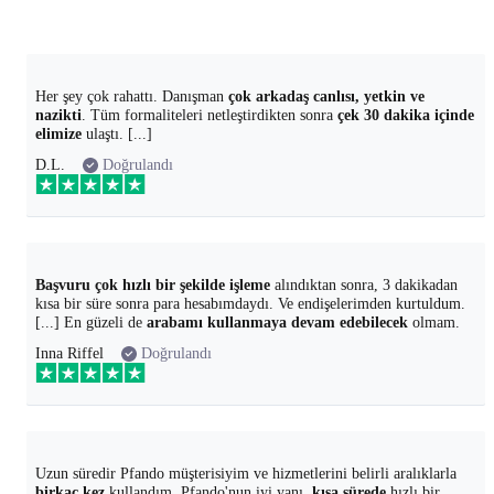
Her şey çok rahattı. Danışman
çok arkadaş canlısı, yetkin ve
nazikti
. Tüm formaliteleri netleştirdikten sonra
çek 30 dakika içinde
elimize
ulaştı. [...]
D.L.
Doğrulandı
Başvuru çok hızlı bir şekilde işleme
alındıktan sonra, 3 dakikadan
kısa bir süre sonra para hesabımdaydı. Ve endişelerimden kurtuldum.
[...] En güzeli de
arabamı kullanmaya devam edebilecek
olmam.
Inna Riffel
Doğrulandı
Uzun süredir Pfando müşterisiyim ve hizmetlerini belirli aralıklarla
birkaç kez
kullandım. Pfando'nun iyi yanı,
kısa sürede
hızlı bir