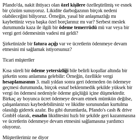
Pfando'da, nakit ihtiyacı olan
özel kişilere
özelleştirilmiş ve esnek
bir çözüm sunuyoruz. Likidite darboğazının birçok nedeni
olabileceğini biliyoruz. Örneğin, yasal bir anlaşmazlığı mı
kaybettiniz veya başka özel borçlarınız mı var? Serbest meslek
durumunda kaza ile ilgili bir
ödeme temerrüdü
mü var veya bir
vergi geri ödemesinin vadesi mi geldi?
Şirketinizde bir
fatura açığı
var ve ücretlerin ödenmeye devam
etmesini mi sağlamak istiyorsunuz?
Ticari müşteriler
Kısa süreli bir
ödeme yetersizliği
bile belirli koşullar altında bir
şirketin sonu anlamına gelebilir: Örneğin, özellikle vergi
hesaplamasının
3. mali yıldan sonra geri ödemeden ön ödemeye
geçmesi durumunda, birçok esnaf beklenmedik şekilde yüksek bir
vergi ön ödemesi nedeniyle ödeme güçlüğü içine düşmektedir.
Birkaç ay boyunca ücret ödemeye devam etmek mümkün değilse,
çalışanlarınızı kaybedebilirsiniz ve likidite sorunundan kurtulma
olasılığı giderek azalır. Bu gibi durumlarda, Pfando's cash & drive
GmbH olarak,
esnafın
likiditesini hızlı bir şekilde geri kazanmasına
ve ücretlerin ödenmeye devam etmesini sağlamasına yardımcı
oluyoruz.
Müşterilerimiz ne diyor