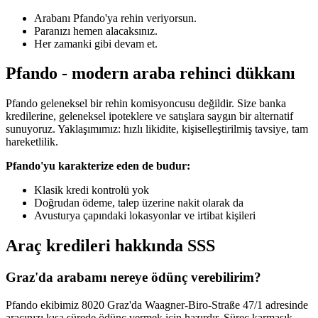
Arabanı Pfando'ya rehin veriyorsun.
Paranızı hemen alacaksınız.
Her zamanki gibi devam et.
Pfando - modern araba rehinci dükkanı
Pfando geleneksel bir rehin komisyoncusu değildir. Size banka
kredilerine, geleneksel ipoteklere ve satışlara saygın bir alternatif
sunuyoruz. Yaklaşımımız: hızlı likidite, kişiselleştirilmiş tavsiye, tam
hareketlilik.
Pfando'yu karakterize eden de budur:
Klasik kredi kontrolü yok
Doğrudan ödeme, talep üzerine nakit olarak da
Avusturya çapındaki lokasyonlar ve irtibat kişileri
Araç kredileri hakkında SSS
Graz'da arabamı nereye ödünç verebilirim?
Pfando ekibimiz 8020 Graz'da Waagner-Biro-Straße 47/1 adresinde
aracınızı kısa sürede ödünç vermek için hazırdır. Süreç karmaşık