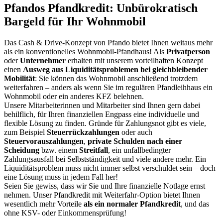
Pfandos Pfandkredit: Unbürokratisch
Bargeld für Ihr Wohnmobil
Das Cash & Drive-Konzept von Pfando bietet Ihnen weitaus mehr
als ein konventionelles Wohnmobil-Pfandhaus! Als
Privatperson
oder
Unternehmer
erhalten mit unserem vorteilhaften Konzept
einen
Ausweg aus Liquiditätsproblemen bei gleichbleibender
Mobilität
: Sie können das Wohnmobil anschließend trotzdem
weiterfahren – anders als wenn Sie im regulären Pfandleihhaus ein
Wohnmobil oder ein anderes KFZ belehnen.
Unsere Mitarbeiterinnen und Mitarbeiter sind Ihnen gern dabei
behilflich, für Ihren finanziellen Engpass eine individuelle und
flexible Lösung zu finden. Gründe für Zahlungsnot gibt es viele,
zum Beispiel
Steuerrückzahlungen
oder auch
Steuervorauszahlungen
,
private Schulden nach einer
Scheidung
bzw. einem
Streitfall
, ein unfallbedingter
Zahlungsausfall bei Selbstständigkeit und viele andere mehr. Ein
Liquiditätsproblem muss nicht immer selbst verschuldet sein – doch
eine Lösung muss in jedem Fall her!
Seien Sie gewiss, dass wir Sie und Ihre finanzielle Notlage ernst
nehmen. Unser Pfandkredit mit Weiterfahr-Option bietet Ihnen
wesentlich mehr Vorteile
als ein normaler Pfandkredit
, und das
ohne KSV- oder Einkommensprüfung!