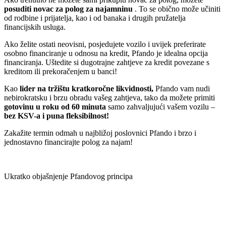
posuditi novac za polog za najamninu
. To se obično može učiniti
od rodbine i prijatelja, kao i od banaka i drugih pružatelja
financijskih usluga.
Ako želite ostati neovisni, posjedujete vozilo i uvijek preferirate
osobno financiranje u odnosu na kredit, Pfando je idealna opcija
financiranja. Uštedite si dugotrajne zahtjeve za kredit povezane s
kreditom ili prekoračenjem u banci!
Kao
lider na tržištu kratkoročne likvidnosti,
Pfando vam nudi
nebirokratsku i brzu obradu vašeg zahtjeva, tako da možete primiti
gotovinu u roku od 60 minuta
samo zahvaljujući vašem vozilu –
bez KSV-a i puna fleksibilnost!
Zakažite termin odmah u najbližoj poslovnici Pfando i brzo i
jednostavno financirajte polog za najam!
Ukratko objašnjenje Pfandovog principa