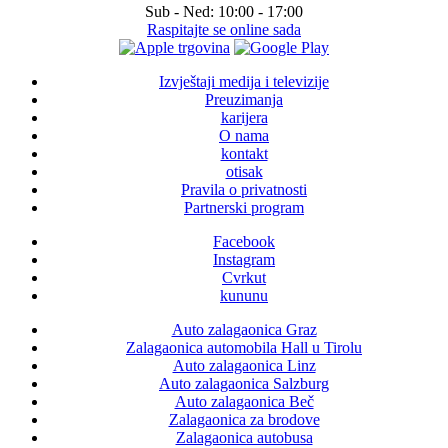
Sub - Ned:
10:00 - 17:00
Raspitajte se online sada
Izvještaji medija i televizije
Preuzimanja
karijera
O nama
kontakt
otisak
Pravila o privatnosti
Partnerski program
Facebook
Instagram
Cvrkut
kununu
Auto zalagaonica Graz
Zalagaonica automobila Hall u Tirolu
Auto zalagaonica Linz
Auto zalagaonica Salzburg
Auto zalagaonica Beč
Zalagaonica za brodove
Zalagaonica autobusa