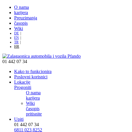
O nama
karijera
Preuzimanja
časopis
Wiki
DE
EN
TR
HR
01 442 07 34
Kako to funkcionira
Poslovni korisnici
Lokacije
Progoniti
O nama
karijera
Wiki
časopis
pritisnite
Upiti
01 442 07 34
6811 023 8252