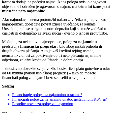
kamata
dodaje na početku najma. Iznos pologa ovisi o dogovoru
obje strane i određen je ugovorom o najmu;
maksimalni iznos
je
tri
mjesečne neto najamnine
.
Ako najmodavac nema protutužbi nakon završetka najma, vi, kao
najmoprimac, dobit ćete povrat iznosa uvećanog za kamate.
Uostalom, radi se o sigurnosnom depozitu koji se može zadržati u
cijelosti ili djelomično za svaki slučaj - ovisno o iznosu protutužbe.
Međutim, za neke nove najmoprimce,
polog za najamninu
predstavlja
financijsku prepreku
, bilo zbog niskih prihoda ili
drugih obveza plaćanja. Ako je vaš kreditni rejting osrednji ili
nemate likvidnost za pokrivanje do tri neto plaćanja najamnine
odjednom, založni kredit od Pfanda je dobra opcija.
Jednostavno dovezite svoje vozilo i ostvarite isplatu gotovine u roku
od 60 minuta (nakon uspješnog pregleda) – tako da možete
financirati polog za najam i brzo se useliti u svoj novi dom.
Sadržaj
Financiranje pologa za najamninu u ratama?
Financirati polog za najamninu unatoč negativnom KSV-u?
Posudite novac za polog za najamninu