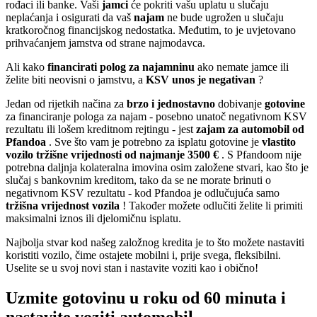
rođaci ili banke. Vaši
jamci
će pokriti vašu uplatu u slučaju
neplaćanja i osigurati da vaš
najam
ne bude ugrožen u slučaju
kratkoročnog financijskog nedostatka. Međutim, to je uvjetovano
prihvaćanjem jamstva od strane najmodavca.
Ali kako
financirati polog za najamninu
ako nemate jamce ili
želite biti neovisni o jamstvu, a
KSV unos je negativan
?
Jedan od rijetkih načina za
brzo i jednostavno
dobivanje
gotovine
za financiranje pologa za najam - posebno unatoč negativnom KSV
rezultatu ili lošem kreditnom rejtingu - jest
zajam za automobil od
Pfandoa
. Sve što vam je potrebno za isplatu gotovine je
vlastito
vozilo
tržišne vrijednosti od najmanje 3500 €
. S Pfandoom nije
potrebna daljnja kolateralna imovina osim založene stvari, kao što je
slučaj s bankovnim kreditom, tako da se ne morate brinuti o
negativnom KSV rezultatu - kod Pfandoa je odlučujuća samo
tržišna vrijednost vozila
! Također možete odlučiti želite li primiti
maksimalni iznos ili djelomičnu isplatu.
Najbolja stvar kod našeg založnog kredita je to što možete nastaviti
koristiti vozilo, čime ostajete mobilni i, prije svega, fleksibilni.
Uselite se u svoj novi stan i nastavite voziti kao i obično!
Uzmite gotovinu u roku od 60 minuta i