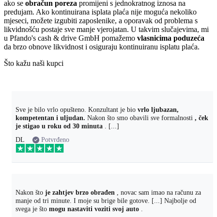
ako se
obračun poreza
promijeni s jednokratnog iznosa na
predujam. Ako kontinuirana isplata plaća nije moguća nekoliko
mjeseci, možete izgubiti zaposlenike, a oporavak od problema s
likvidnošću postaje sve manje vjerojatan. U takvim slučajevima, mi
u Pfando's cash & drive GmbH pomažemo
vlasnicima poduzeća
da brzo obnove likvidnost i osiguraju kontinuiranu isplatu plaća.
Što kažu naši kupci
Sve je bilo vrlo opušteno. Konzultant je bio
vrlo ljubazan,
kompetentan i uljudan.
Nakon što smo obavili sve formalnosti
, ček
je stigao u roku od 30 minuta
. [...]
DL
Potvrđeno
Nakon što
je zahtjev brzo obrađen
, novac sam imao na računu za
manje od tri minute. I moje su brige bile gotove. [...] Najbolje od
svega je što
mogu nastaviti voziti svoj auto
.