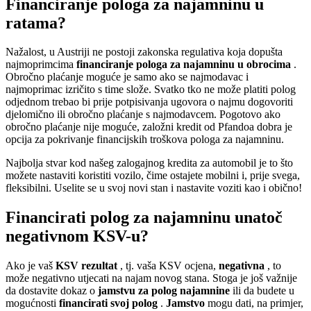
Financiranje pologa za najamninu u
ratama?
Nažalost, u Austriji ne postoji zakonska regulativa koja dopušta
najmoprimcima
financiranje pologa za najamninu u obrocima
.
Obročno plaćanje moguće je samo ako se najmodavac i
najmoprimac izričito s time slože. Svatko tko ne može platiti polog
odjednom trebao bi prije potpisivanja ugovora o najmu dogovoriti
djelomično ili obročno plaćanje s najmodavcem. Pogotovo ako
obročno plaćanje nije moguće, založni kredit od Pfandoa dobra je
opcija za pokrivanje financijskih troškova pologa za najamninu.
Najbolja stvar kod našeg zalogajnog kredita za automobil je to što
možete nastaviti koristiti vozilo, čime ostajete mobilni i, prije svega,
fleksibilni. Uselite se u svoj novi stan i nastavite voziti kao i obično!
Financirati polog za najamninu unatoč
negativnom KSV-u?
Ako je vaš
KSV rezultat
, tj. vaša KSV ocjena,
negativna
, to
može negativno utjecati na najam novog stana. Stoga je još važnije
da dostavite dokaz o
jamstvu za polog najamnine
ili da budete u
mogućnosti
financirati svoj polog
.
Jamstvo
mogu dati, na primjer,