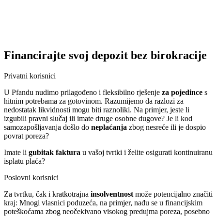
Financirajte svoj depozit bez birokracije
Privatni korisnici
U Pfandu nudimo prilagođeno i fleksibilno rješenje
za pojedince
s
hitnim potrebama za gotovinom. Razumijemo da razlozi za
nedostatak likvidnosti mogu biti raznoliki. Na primjer, jeste li
izgubili pravni slučaj ili imate druge osobne dugove? Je li kod
samozapošljavanja došlo do
neplaćanja
zbog nesreće ili je dospio
povrat poreza?
Imate li
gubitak faktura
u vašoj tvrtki i želite osigurati kontinuiranu
isplatu plaća?
Poslovni korisnici
Za tvrtku, čak i kratkotrajna
insolventnost
može potencijalno značiti
kraj: Mnogi vlasnici poduzeća, na primjer, nađu se u financijskim
poteškoćama zbog neočekivano visokog predujma poreza, posebno