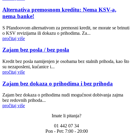
Alternativa premosnom kreditu: Nema KSV-a,
nema banke!
S Pfandoovom alternativom za premosni kredit, ne morate se brinuti
o KSV revizijama ili dokazu o prihodima. Za...
pročitaj više
Zajam bez posla / bez posla
Kredit bez posla namijenjen je osobama bez stalnih prihoda, kao što
su nezaposleni, kućanice i...
pročitaj više
Zajam bez dokaza o prihodima i bez prihoda
Zajam bez dokaza o prihodima nudi mogućnost dobivanja zajma
bez redovnih prihoda...
pročitaj više
Imate li pitanja?
01 442 07 34
Pon - Pet:
7:00 - 20:00