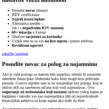
nastavite voziti automobil
Trenutni
novac
(danas)
TÜV
certificirano
Najviši iznosi isplate
Alternativa kreditu –
čak i s
negativnim KSV unosom
60+ lokacija
u Europi
Obučeni
savjetnici za korisnike
Uvijek smo tu za vas
na licu mjesta
i putem telefona
Revidirani ugovori
zakažite sastanak
Posudite novac za polog za najamninu
Ako je vaša potraga za stanom bila uspješna, trebalo bi razjasniti
određene financijske čimbenike kako biste mogli brzo prihvatiti
ponudu. Gotovo nijedan stan se ne iznajmljuje bez pologa, koji se
obično drži na zasebnom računu koji vodi najmodavac. Ovo
osiguranje od nedostataka koji nastanu
tijekom vašeg najma je
legitimno i također vas kao najmoprimca štiti od nepredviđenih
financijskih zahtjeva na kraju najma ako dođe do štete.
Ako trenutno ne možete sami prikupiti novac za polog, možete