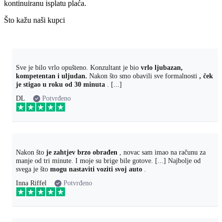
kontinuiranu isplatu plaća.
Što kažu naši kupci
Sve je bilo vrlo opušteno. Konzultant je bio
vrlo ljubazan,
kompetentan i uljudan.
Nakon što smo obavili sve formalnosti
, ček
je stigao u roku od 30 minuta
. [...]
DL
Potvrđeno
Nakon što
je zahtjev brzo obrađen
, novac sam imao na računu za
manje od tri minute. I moje su brige bile gotove. [...] Najbolje od
svega je što
mogu nastaviti voziti svoj auto
.
Inna Riffel
Potvrđeno