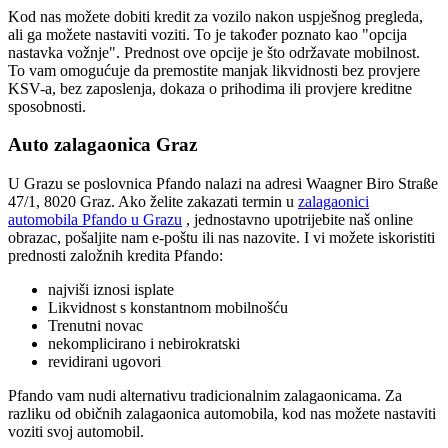
Kod nas možete dobiti kredit za vozilo nakon uspješnog pregleda,
ali ga možete nastaviti voziti. To je također poznato kao "opcija
nastavka vožnje". Prednost ove opcije je što održavate mobilnost.
To vam omogućuje da premostite manjak likvidnosti bez provjere
KSV-a, bez zaposlenja, dokaza o prihodima ili provjere kreditne
sposobnosti.
Auto zalagaonica Graz
U Grazu se poslovnica Pfando nalazi na adresi Waagner Biro Straße
47/1, 8020 Graz. Ako želite zakazati termin u
zalagaonici
automobila Pfando u Grazu
, jednostavno upotrijebite naš online
obrazac, pošaljite nam e-poštu ili nas nazovite. I vi možete iskoristiti
prednosti založnih kredita Pfando:
najviši iznosi isplate
Likvidnost s konstantnom mobilnošću
Trenutni novac
nekomplicirano i nebirokratski
revidirani ugovori
Pfando vam nudi alternativu tradicionalnim zalagaonicama. Za
razliku od običnih zalagaonica automobila, kod nas možete nastaviti
voziti svoj automobil.