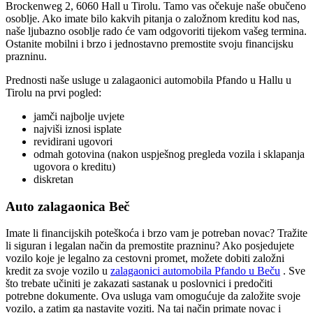
Brockenweg 2, 6060 Hall u Tirolu. Tamo vas očekuje naše obučeno
osoblje. Ako imate bilo kakvih pitanja o založnom kreditu kod nas,
naše ljubazno osoblje rado će vam odgovoriti tijekom vašeg termina.
Ostanite mobilni i brzo i jednostavno premostite svoju financijsku
prazninu.
Prednosti naše usluge u zalagaonici automobila Pfando u Hallu u
Tirolu na prvi pogled:
jamči najbolje uvjete
najviši iznosi isplate
revidirani ugovori
odmah gotovina (nakon uspješnog pregleda vozila i sklapanja
ugovora o kreditu)
diskretan
Auto zalagaonica Beč
Imate li financijskih poteškoća i brzo vam je potreban novac? Tražite
li siguran i legalan način da premostite prazninu? Ako posjedujete
vozilo koje je legalno za cestovni promet, možete dobiti založni
kredit za svoje vozilo u
zalagaonici automobila Pfando u Beču
. Sve
što trebate učiniti je zakazati sastanak u poslovnici i predočiti
potrebne dokumente. Ova usluga vam omogućuje da založite svoje
vozilo, a zatim ga nastavite voziti. Na taj način primate novac i