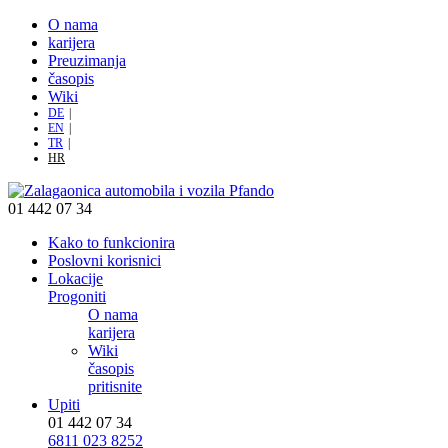
O nama
karijera
Preuzimanja
časopis
Wiki
DE
EN
TR
HR
01 442 07 34
Kako to funkcionira
Poslovni korisnici
Lokacije
Progoniti
O nama
karijera
Wiki
časopis
pritisnite
Upiti
01 442 07 34
6811 023 8252