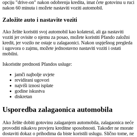
opciju "drive-on" nakon odobrenja kredita, imat ćete gotovinu u ruci
nakon 60 minuta i možete nastaviti voziti automobil.
Založite auto i nastavite voziti
Ako želite koristiti svoj automobil kao kolateral, ali ga nastaviti
voziti jer ovisite o njemu za posao, možete koristiti Pfando založni
kredit, jer vozilo ne ostaje u zalagaonici. Nakon uspješnog pregleda
i ugovora o zajmu, možete jednostavno nastaviti voziti i ostati
mobilni.
Iskoristite prednosti Pfandos usluge:
jamči najbolje uvjete
revidirani ugovori
najviši iznosi isplate
godine iskustva
diskretan
Usporedba zalagaonica automobila
Ako želite dobiti gotovinu zalaganjem automobila, zalagaonica neće
provoditi nikakvu provjeru kreditne sposobnosti. Također ne morate
dostaviti dokaz o prihodima da biste koristili uslugu. Slično tome, ne