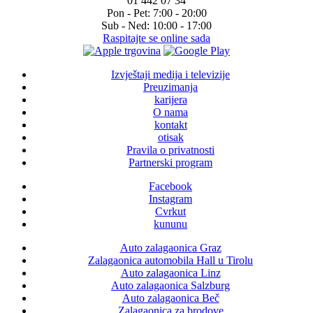
01 442 07 34
Pon - Pet:
7:00 - 20:00
Sub - Ned:
10:00 - 17:00
Raspitajte se online sada
Izvještaji medija i televizije
Preuzimanja
karijera
O nama
kontakt
otisak
Pravila o privatnosti
Partnerski program
Facebook
Instagram
Cvrkut
kununu
Auto zalagaonica Graz
Zalagaonica automobila Hall u Tirolu
Auto zalagaonica Linz
Auto zalagaonica Salzburg
Auto zalagaonica Beč
Zalagaonica za brodove