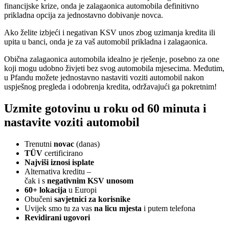
financijske krize, onda je zalagaonica automobila definitivno
prikladna opcija za jednostavno dobivanje novca.
Ako želite izbjeći i negativan KSV unos zbog uzimanja kredita ili
upita u banci, onda je za vaš automobil prikladna i zalagaonica.
Obična zalagaonica automobila idealno je rješenje, posebno za one
koji mogu udobno živjeti bez svog automobila mjesecima. Međutim,
u Pfandu možete jednostavno nastaviti voziti automobil nakon
uspješnog pregleda i odobrenja kredita, održavajući ga pokretnim!
Uzmite gotovinu u roku od 60 minuta i
nastavite voziti automobil
Trenutni
novac
(danas)
TÜV
certificirano
Najviši iznosi isplate
Alternativa kreditu –
čak i s
negativnim KSV unosom
60+ lokacija
u Europi
Obučeni
savjetnici za korisnike
Uvijek smo tu za vas
na licu mjesta
i putem telefona
Revidirani ugovori