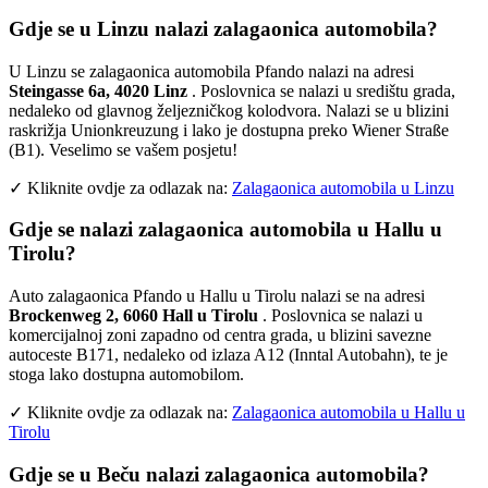
Gdje se u Linzu nalazi zalagaonica automobila?
U Linzu se zalagaonica automobila Pfando nalazi na adresi
Steingasse 6a, 4020 Linz
. Poslovnica se nalazi u središtu grada,
nedaleko od glavnog željezničkog kolodvora. Nalazi se u blizini
raskrižja Unionkreuzung i lako je dostupna preko Wiener Straße
(B1). Veselimo se vašem posjetu!
✓ Kliknite ovdje za odlazak na:
Zalagaonica automobila u Linzu
Gdje se nalazi zalagaonica automobila u Hallu u
Tirolu?
Auto zalagaonica Pfando u Hallu u Tirolu nalazi se na adresi
Brockenweg 2, 6060 Hall u Tirolu
. Poslovnica se nalazi u
komercijalnoj zoni zapadno od centra grada, u blizini savezne
autoceste B171, nedaleko od izlaza A12 (Inntal Autobahn), te je
stoga lako dostupna automobilom.
✓ Kliknite ovdje za odlazak na:
Zalagaonica automobila u Hallu u
Tirolu
Gdje se u Beču nalazi zalagaonica automobila?