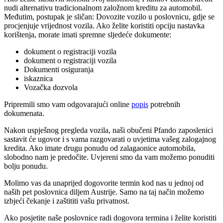
nudi alternativu tradicionalnom založnom kreditu za automobil.
Međutim, postupak je sličan: Dovozite vozilo u poslovnicu, gdje se
procjenjuje vrijednost vozila. Ako želite koristiti opciju nastavka
korištenja, morate imati spremne sljedeće dokumente:
dokument o registraciji vozila
dokument o registraciji vozila
Dokumenti osiguranja
iskaznica
Vozačka dozvola
Pripremili smo vam odgovarajući online
popis
potrebnih
dokumenata.
Nakon uspješnog pregleda vozila, naši obučeni Pfando zaposlenici
sastavit će ugovor i s vama razgovarati o uvjetima vašeg zalogajnog
kredita. Ako imate drugu ponudu od zalagaonice automobila,
slobodno nam je predočite. Uvjereni smo da vam možemo ponuditi
bolju ponudu.
Molimo vas da unaprijed dogovorite termin kod nas u jednoj od
naših pet poslovnica diljem Austrije. Samo na taj način možemo
izbjeći čekanje i zaštititi vašu privatnost.
Ako posjetite naše poslovnice radi dogovora termina i želite koristiti