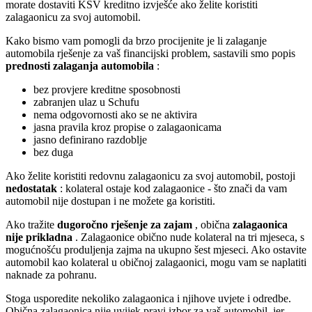
morate dostaviti KSV kreditno izvješće ako želite koristiti
zalagaonicu za svoj automobil.
Kako bismo vam pomogli da brzo procijenite je li zalaganje
automobila rješenje za vaš financijski problem, sastavili smo popis
prednosti zalaganja automobila
:
bez provjere kreditne sposobnosti
zabranjen ulaz u Schufu
nema odgovornosti ako se ne aktivira
jasna pravila kroz propise o zalagaonicama
jasno definirano razdoblje
bez duga
Ako želite koristiti redovnu zalagaonicu za svoj automobil, postoji
nedostatak
: kolateral ostaje kod zalagaonice - što znači da vam
automobil nije dostupan i ne možete ga koristiti.
Ako tražite
dugoročno rješenje za zajam
, obična
zalagaonica
nije prikladna
. Zalagaonice obično nude kolateral na tri mjeseca, s
mogućnošću produljenja zajma na ukupno šest mjeseci. Ako ostavite
automobil kao kolateral u običnoj zalagaonici, mogu vam se naplatiti
naknade za pohranu.
Stoga usporedite nekoliko zalagaonica i njihove uvjete i odredbe.
Obična zalagaonica nije uvijek pravi izbor za vaš automobil, jer