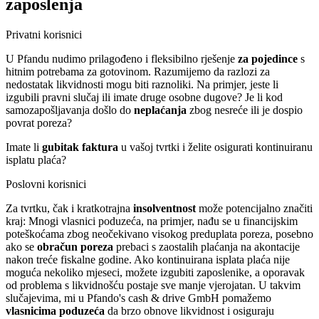
zaposlenja
Privatni korisnici
U Pfandu nudimo prilagođeno i fleksibilno rješenje
za pojedince
s
hitnim potrebama za gotovinom. Razumijemo da razlozi za
nedostatak likvidnosti mogu biti raznoliki. Na primjer, jeste li
izgubili pravni slučaj ili imate druge osobne dugove? Je li kod
samozapošljavanja došlo do
neplaćanja
zbog nesreće ili je dospio
povrat poreza?
Imate li
gubitak faktura
u vašoj tvrtki i želite osigurati kontinuiranu
isplatu plaća?
Poslovni korisnici
Za tvrtku, čak i kratkotrajna
insolventnost
može potencijalno značiti
kraj: Mnogi vlasnici poduzeća, na primjer, nađu se u financijskim
poteškoćama zbog neočekivano visokog preduplata poreza, posebno
ako se
obračun poreza
prebaci s zaostalih plaćanja na akontacije
nakon treće fiskalne godine. Ako kontinuirana isplata plaća nije
moguća nekoliko mjeseci, možete izgubiti zaposlenike, a oporavak
od problema s likvidnošću postaje sve manje vjerojatan. U takvim
slučajevima, mi u Pfando's cash & drive GmbH pomažemo
vlasnicima poduzeća
da brzo obnove likvidnost i osiguraju