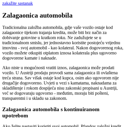
zakažite sastanak
Zalagaonica automobila
Tradicionalna založba automobila, gdje vaše vozilo ostaje kod
zalagaonice tijekom trajanja kredita, može biti brz način za
dobivanje gotovine u kratkom roku. Ne zadužujete se u
tradicionalnom smislu, jer jednostavno koristite postojeću vrijednu
imovinu - svoj automobil - kao kolateral. Nakon dogovorenog roka,
vozilo možete otkupiti otplatom iznosa kolaterala plus ugovorno
dogovorene kamate i naknade.
Ako niste u mogućnosti vratiti iznos, zalagaonica može prodati
vozilo. U Austriji prodaju provodi sama zalagaonica ili ovlaštena
treća strana. Sav višak ostaje kod kupca, osim ako ugovorom nije
drugačije dogovoreno. Uvjeti u vezi s kamatama, naknadama za
skladištenje i rokom dospijeća nisu zakonski propisani u Austriji,
već se dogovaraju ugovorno - međutim, moraju biti pošteni,
transparentni i u skladu sa zakonom.
Zalagaonica automobila s kontinuiranom
upotrebom
Ako želite nastaviti koristiti svoj automobil, Pfandov založni kredit