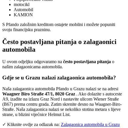
motocikl
Automobil
KAMION
S Pfando založnim kreditom ostajete mobilni i možete popuniti
svoju financijsku prazninu.
Često postavljana pitanja o zalagaonici
automobila
U ovom odjeljku odgovaramo na
često
postavljana
pitanja
o
našim zalagaonicama automobila.
Gdje se u Grazu nalazi zalagaonica automobila?
Naša zalagaonica automobila Pfando u Grazu nalazi se na adresi
Waagner Biro Straße 47/1, 8020 Graz
. Ako dolazite s autoceste
A9, izađite na izlazu Graz Nord i nastavite ulicom Wiener Straße
(B67) prema centru grada. Zatim skrenite desno na Waagner-Biro-
Straße. Naša zalagaonica nalazi se nekoliko stotina metara s lijeve
strane, u blizini vijećnice Helmut List.
✓ Kliknite ovdje za odlazak na:
Zalagaonica automobila u Grazu