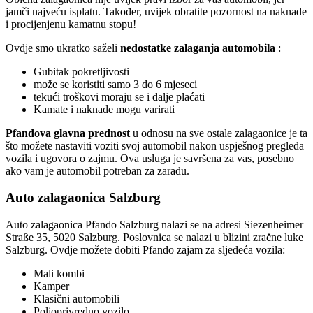
jamči najveću isplatu. Također, uvijek obratite pozornost na naknade
i procijenjenu kamatnu stopu!
Ovdje smo ukratko saželi
nedostatke
zalaganja automobila
:
Gubitak pokretljivosti
može se koristiti samo 3 do 6 mjeseci
tekući troškovi moraju se i dalje plaćati
Kamate i naknade mogu varirati
Pfandova glavna prednost
u odnosu na sve ostale zalagaonice je ta
što možete nastaviti voziti svoj automobil nakon uspješnog pregleda
vozila i ugovora o zajmu. Ova usluga je savršena za vas, posebno
ako vam je automobil potreban za zaradu.
Auto zalagaonica Salzburg
Auto zalagaonica Pfando Salzburg nalazi se na adresi Siezenheimer
Straße 35, 5020 Salzburg. Poslovnica se nalazi u blizini zračne luke
Salzburg. Ovdje možete dobiti Pfando zajam za sljedeća vozila:
Mali kombi
Kamper
Klasični automobili
Poljoprivredno vozilo