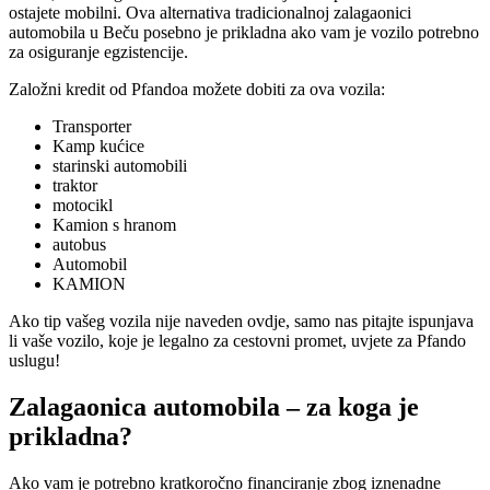
ostajete mobilni. Ova alternativa tradicionalnoj zalagaonici
automobila u Beču posebno je prikladna ako vam je vozilo potrebno
za osiguranje egzistencije.
Založni kredit od Pfandoa možete dobiti za ova vozila:
Transporter
Kamp kućice
starinski automobili
traktor
motocikl
Kamion s hranom
autobus
Automobil
KAMION
Ako tip vašeg vozila nije naveden ovdje, samo nas pitajte ispunjava
li vaše vozilo, koje je legalno za cestovni promet, uvjete za Pfando
uslugu!
Zalagaonica automobila – za koga je
prikladna?
Ako vam je potrebno kratkoročno financiranje zbog iznenadne